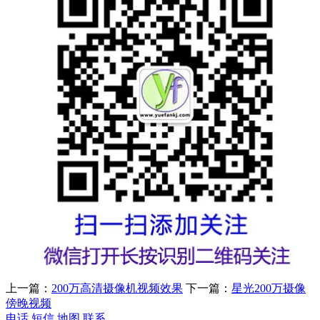
上一篇：
200万高清摄像机视频效果
下一篇：
星光200万摄像
傍晚视频
电话
短信
地图
联系