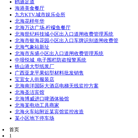
鸥迪足道
海港美食餐厅
九方KTV.城市娱乐会所
北海花样年华
北海万达广场-柠檬鱼餐厅
北海世纪科技城小区出入口道闸收费管理系统
北海市银海花园小区出入口车牌识别道闸收费管
北海气象站新址
北海市东盛小区出入口道闸收费管理系统
中垠悦城_电子围栏防盗报警系统
铁山港大型纸浆厂
广西亚龙平果铝型材料批发销售
宝宜女人街服装店
北海南洋国际大酒店电梯无线监控方案
北海圣洁宾馆
北海博威进口啤酒体验馆
北海某电动工具商家
北海火车站附近某宾馆监控改造
某小区地下停车场
首页
1